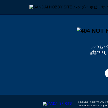
いつもバ
誠に申し
© BANDAI SPIRITS
Unauthorized use or reproduc