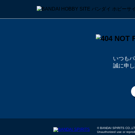
いつもバ
誠に申し
© BANDAI SPIRITS
Unauthorized use or reproduc