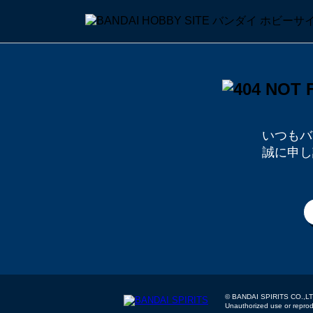
いつもバ
誠に申し
© BANDAI SPIRITS
Unauthorized use or reproduc