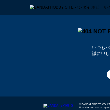
いつもバ
誠に申し
© BANDAI SPIRITS
Unauthorized use or reproduc