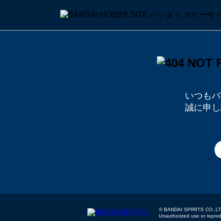
いつもバ
誠に申し
© BANDAI SPIRITS
Unauthorized use or reproduc