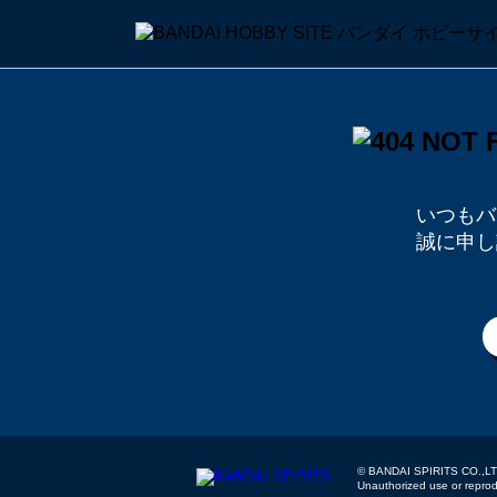
いつもバ
誠に申し
© BANDAI SPIRITS
Unauthorized use or reproduc