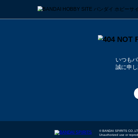
いつもバ
誠に申し
© BANDAI SPIRITS
Unauthorized use or reproduc