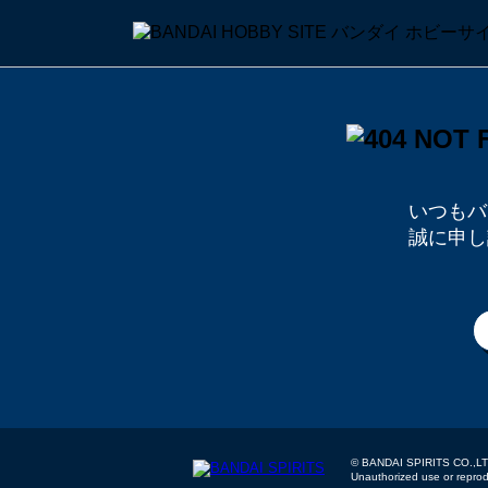
いつもバ
誠に申し
© BANDAI SPIRITS
Unauthorized use or reproduc