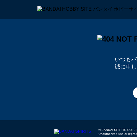
いつもバ
誠に申し
© BANDAI SPIRITS
Unauthorized use or reproduc