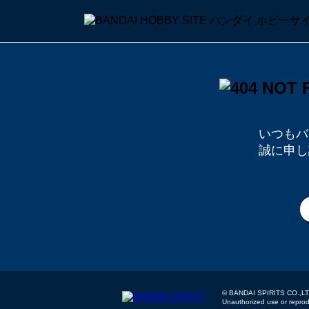
いつもバ
誠に申し
© BANDAI SPIRITS
Unauthorized use or reproduc