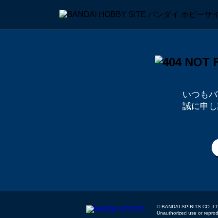
いつもバ
誠に申し
© BANDAI SPIRITS
Unauthorized use or reproduc