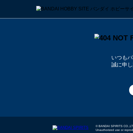
いつもバ
誠に申し
© BANDAI SPIRITS
Unauthorized use or reproduc