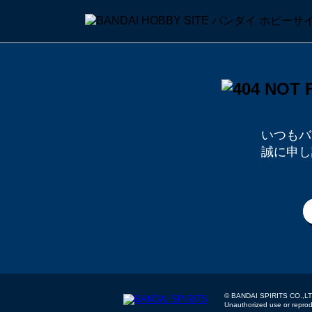
いつもバ
誠に申し
© BANDAI SPIRITS
Unauthorized use or reproduc