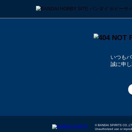
いつもバ
誠に申し
© BANDAI SPIRITS
Unauthorized use or reproduc