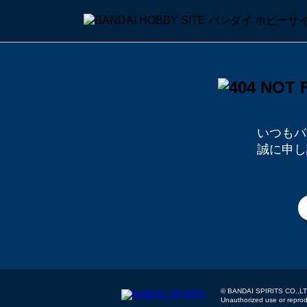
いつもバ
誠に申し
© BANDAI SPIRITS
Unauthorized use or reproduc