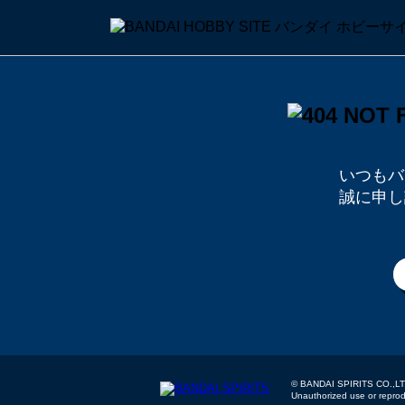
いつもバ
誠に申し
© BANDAI SPIRITS
Unauthorized use or reproduc