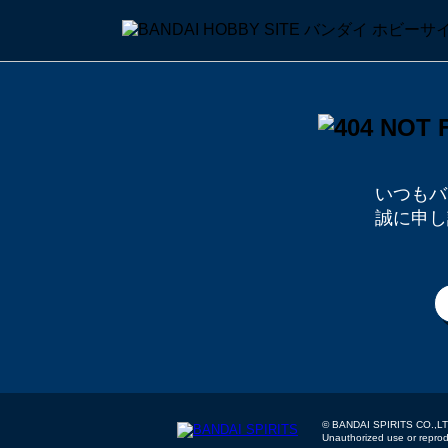
いつもバ
誠に申し
© BANDAI SPIRITS
Unauthorized use or reproduc