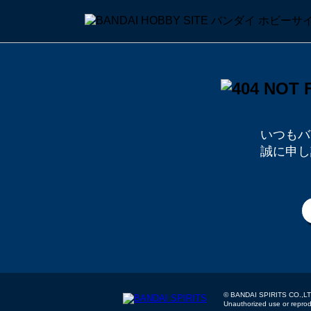
いつもバ
誠に申し
© BANDAI SPIRITS
Unauthorized use or reproduc