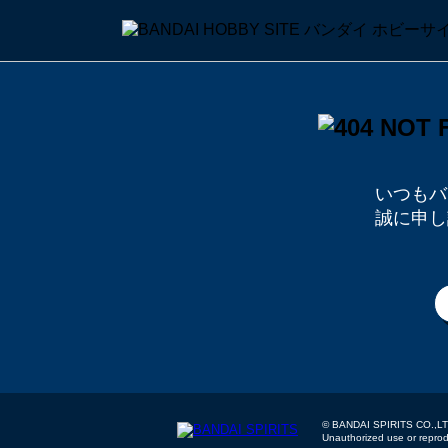
いつもバ
誠に申し
© BANDAI SPIRITS
Unauthorized use or reproduc